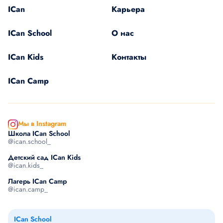
ICan
Карьера
ICan School
О нас
ICan Kids
Контакты
ICan Camp
Мы в Instagram
Школа ICan School
@ican.school_
Детский сад ICan Kids
@ican.kids_
Лагерь ICan Camp
@ican.camp_
ICan School